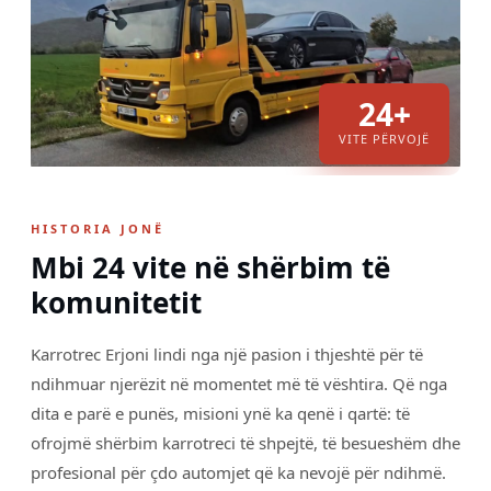
24+
VITE PËRVOJË
HISTORIA JONË
Mbi 24 vite në shërbim të
komunitetit
Karrotrec Erjoni lindi nga një pasion i thjeshtë për të
ndihmuar njerëzit në momentet më të vështira. Që nga
dita e parë e punës, misioni ynë ka qenë i qartë: të
ofrojmë shërbim karrotreci të shpejtë, të besueshëm dhe
profesional për çdo automjet që ka nevojë për ndihmë.