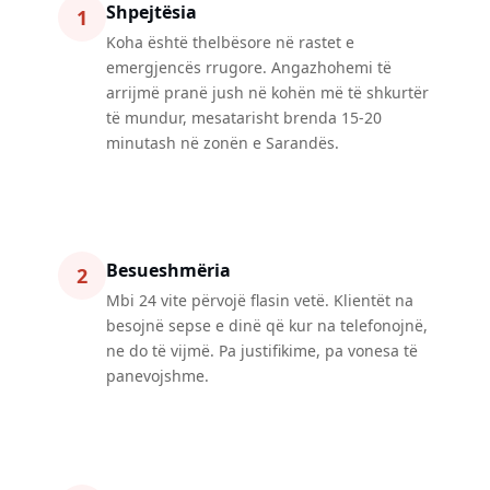
Shpejtësia
1
Koha është thelbësore në rastet e
emergjencës rrugore. Angazhohemi të
arrijmë pranë jush në kohën më të shkurtër
të mundur, mesatarisht brenda 15-20
minutash në zonën e Sarandës.
Besueshmëria
2
Mbi 24 vite përvojë flasin vetë. Klientët na
besojnë sepse e dinë që kur na telefonojnë,
ne do të vijmë. Pa justifikime, pa vonesa të
panevojshme.