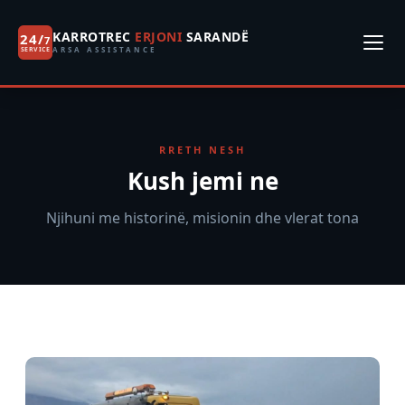
KARROTREC
ERJONI
SARANDË
24/
7
ARSA ASSISTANCE
SERVICE
RRETH NESH
Kush jemi ne
Njihuni me historinë, misionin dhe vlerat tona