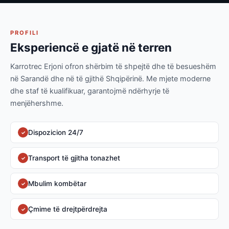
PROFILI
Eksperiencë e gjatë në terren
Karrotrec Erjoni ofron shërbim të shpejtë dhe të besueshëm
në Sarandë dhe në të gjithë Shqipërinë. Me mjete moderne
dhe staf të kualifikuar, garantojmë ndërhyrje të
menjëhershme.
Dispozicion 24/7
✓
Transport të gjitha tonazhet
✓
Mbulim kombëtar
✓
Çmime të drejtpërdrejta
✓