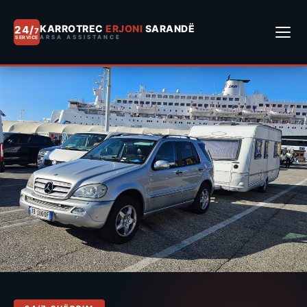
KARROTREC
ERJONI
SARANDË
24/
7
ARSA ASSISTANCE
SERVICE