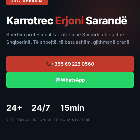
24/7 SHËRBIM
Karrotrec
Erjoni
Sarandë
Shërbim profesional karrotreci në Sarandë dhe gjithë
Shqipërinë. Të shpejtë, të besueshëm, gjithmonë pranë.
+355 69 225 0560
WhatsApp
24+
24/7
15min
VITE PËRVOJË
DISPONIBILITET
KOHA MESATARE